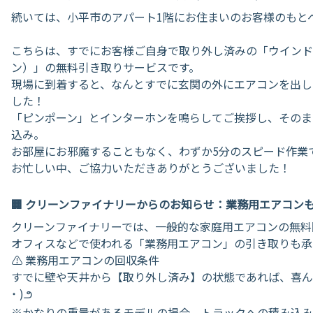
​続いては、小平市のアパート1階にお住まいのお客様のもと
こちらは、すでにお客様ご自身で取り外し済みの「ウインド
ン）」の無料引き取りサービスです。
​現場に到着すると、なんとすでに玄関の外にエアコンを出
した！
「ピンポーン」とインターホンを鳴らしてご挨拶し、そのま
込み。
お部屋にお邪魔することもなく、わずか5分のスピード作業で
お忙しい中、ご協力いただきありがとうございました！
​🏢 クリーンファイナリーからのお知らせ：業務用エアコン
クリーンファイナリーでは、一般的な家庭用エアコンの無料
オフィスなどで使われる「業務用エアコン」の引き取りも承
​⚠️ 業務用エアコンの回収条件
すでに壁や天井から【取り外し済み】の状態であれば、喜んで
˙ )౨
※かなりの重量があるモデルの場合、トラックへの積み込み