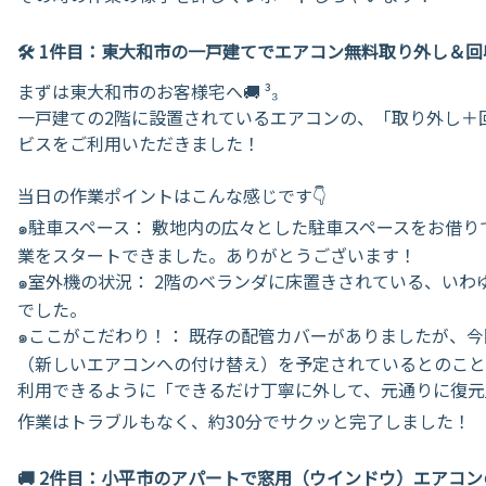
​🛠️ 1件目：東大和市の一戸建てでエアコン無料取り外し＆
​まずは東大和市のお客様宅へ🚚 ³₃
一戸建ての2階に設置されているエアコンの、「取り外し＋
ビスをご利用いただきました！
​当日の作業ポイントはこんな感じです👇
​๑駐車スペース： 敷地内の広々とした駐車スペースをお借
業をスタートできました。ありがとうございます！
​๑室外機の状況： 2階のベランダに床置きされている、い
でした。
​๑ここがこだわり！： 既存の配管カバーがありましたが、
（新しいエアコンへの付け替え）を予定されているとのこと
利用できるように「できるだけ丁寧に外して、元通りに復元
​作業はトラブルもなく、約30分でサクッと完了しました！
​🚚 2件目：小平市のアパートで窓用（ウインドウ）エアコ