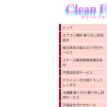
トップ
エアコン無料 取り外し回収
処分
組立家具の組み立て代行サ
ービス
スチール製物置解体撤去処
分
不用品回収サービス
ドライバー付き軽トラック
レンタル
洗濯機 取り付け 取り外し回
収サービス
不用品片付けサポート