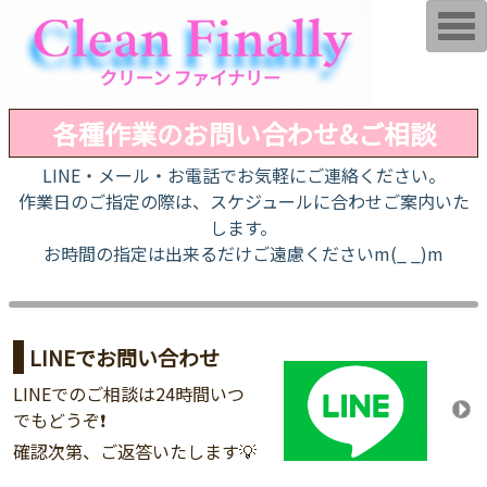
T
o
g
g
l
e
n
各種作業のお問い合わせ&ご相談
a
v
i
LINE・メール・お電話でお気軽にご連絡ください。
g
作業日のご指定の際は、スケジュールに合わせご案内いた
a
t
します。
i
o
お時間の指定は出来るだけご遠慮くださいm(_ _)m
n
LINEでお問い合わせ
LINEでのご相談は24時間いつ
でもどうぞ❗
確認次第、ご返答いたします💡