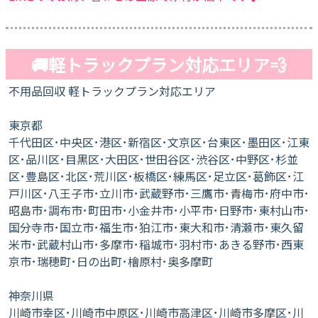
🚚軽トラックプラン対応エリア💨
不用品回収 軽トラックプラン対応エリア
東京都
千代田区･中央区･港区･新宿区･文京区･台東区･墨田区･江東
区･品川区･目黒区･大田区･世田谷区･渋谷区･中野区･杉並
区･豊島区･北区･荒川区･板橋区･練馬区･足立区･葛飾区･江
戸川区･八王子市･立川市･武蔵野市･三鷹市･青梅市･府中市･
昭島市･調布市･町田市･小金井市･小平市･日野市･東村山市･
国分寺市･国立市･福生市･狛江市･東大和市･清瀬市･東久留
米市･武蔵村山市･多摩市･稲城市･羽村市･あきる野市･西東
京市･瑞穂町･日の出町･檜原村･奥多摩町
神奈川県
川崎市幸区･川崎市中原区･川崎市高津区･川崎市多摩区･川