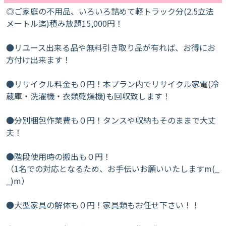
◎ご家庭の不用品、いろいろ詰めて軽トラック分(2.5立法
メートル迄)積み放題15,000円！
●リユース出来る品や無料引き取り品が有れば、お得にお
方付け出来ます！
●リサイクル料金も０円！本プラン内でリサイクル家電(冷
蔵庫・洗濯機・衣類乾燥機)も回収致します！
●分別梱包作業費も０円！タンスや収納もそのままで大丈
夫！
●階段使用時の搬出も０円！
（1名での対応となるため、お手伝いお願いいたしますm(_
_)m）
●大型家具の解体も０円！家具類もお任せ下さい！！