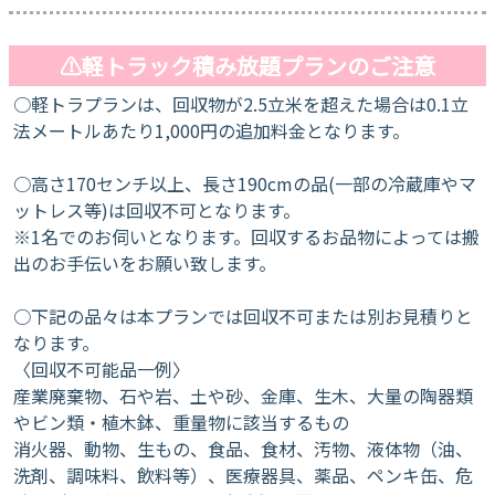
⚠軽トラック積み放題プランのご注意
○軽トラプランは、回収物が2.5立米を超えた場合は0.1立
法メートルあたり1,000円の追加料金となります。
○高さ170センチ以上、長さ190cmの品(一部の冷蔵庫やマ
ットレス等)は回収不可となります。
※1名でのお伺いとなります。回収するお品物によっては搬
出のお手伝いをお願い致します。
○下記の品々は本プランでは回収不可または別お見積りと
なります。
〈回収不可能品一例〉
産業廃棄物、石や岩、土や砂、金庫、生木、大量の陶器類
やビン類・植木鉢、重量物に該当するもの
消火器、動物、生もの、食品、食材、汚物、液体物（油、
洗剤、調味料、飲料等）、医療器具、薬品、ペンキ缶、危