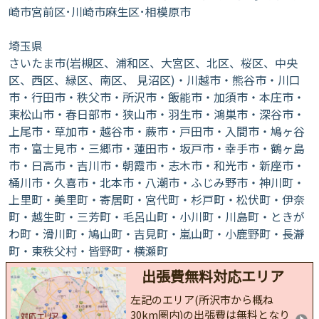
崎市宮前区･川崎市麻生区･相模原市
埼玉県
さいたま市(岩槻区、浦和区、大宮区、北区、桜区、中央
区、西区、緑区、南区、 見沼区)・川越市・熊谷市・川口
市・行田市・秩父市・所沢市・飯能市・加須市・本庄市・
東松山市・春日部市・狭山市・羽生市・鴻巣市・深谷市・
上尾市・草加市・越谷市・蕨市・戸田市・入間市・鳩ヶ谷
市・富士見市・三郷市・蓮田市・坂戸市・幸手市・鶴ヶ島
市・日高市・吉川市・朝霞市・志木市・和光市・新座市・
桶川市・久喜市・北本市・八潮市・ふじみ野市・神川町・
上里町・美里町・寄居町・宮代町・杉戸町・松伏町・伊奈
町・越生町・三芳町・毛呂山町・小川町・川島町・ときが
わ町・滑川町・鳩山町・吉見町・嵐山町・小鹿野町・長瀞
町・東秩父村・皆野町・横瀬町
出張費無料対応エリア
左記のエリア(所沢市から概ね
30km圏内)の出張費は無料となり