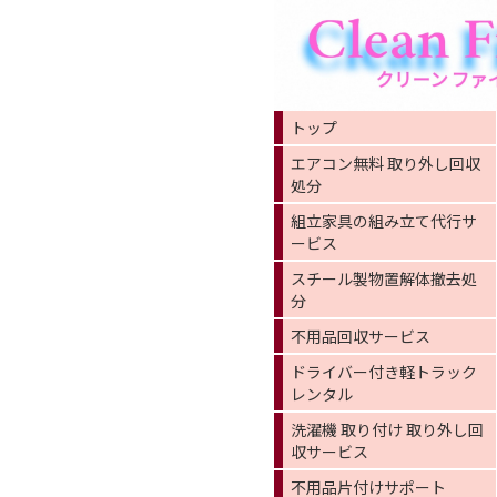
トップ
エアコン無料 取り外し回収
処分
組立家具の組み立て代行サ
ービス
スチール製物置解体撤去処
分
不用品回収サービス
ドライバー付き軽トラック
レンタル
洗濯機 取り付け 取り外し回
収サービス
不用品片付けサポート