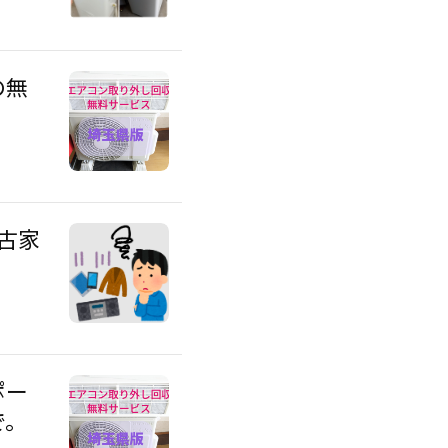
の無
古家
ポー
で。