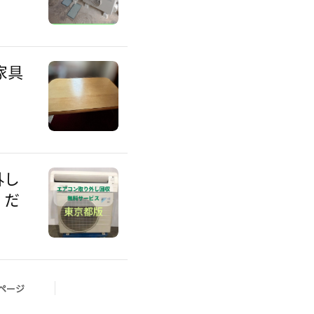
家具
外し
くだ
ページ