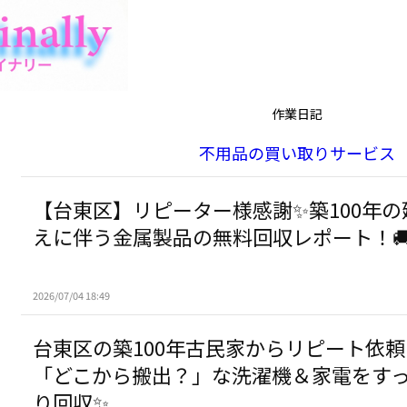
作業日記
不用品の買い取りサービス
【台東区】リピーター様感謝✨築100年の
えに伴う金属製品の無料回収レポート！🚚
2026/07/04 18:49
台東区の築100年古民家からリピート依頼
「どこから搬出？」な洗濯機＆家電をす
り回収✨