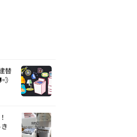
建替
💨
！
っき