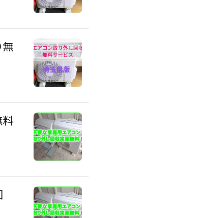
り無
無料
回