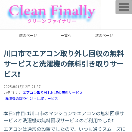
T
o
g
g
l
e
n
前のページ
一覧へ
次のページ
a
v
i
g
川口市でエアコン取り外し回収の無料
a
t
サービスと洗濯機の無料引き取りサー
i
o
ビス❗
n
2025年01月12日 21:37
カテゴリ：
エアコン取り外し回収の無料サービス
洗濯機の取り付け・回収サービス
本日2件目は川口市のマンションでエアコンの無料回収サ
ービスと洗濯機の無料回収サービスのご利用でした❗
エアコンは通常の設置でしたので、いつも通りスムーズに