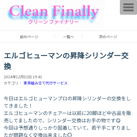
T
o
g
g
l
e
n
前のページ
一覧へ
次のページ
a
v
i
g
エルゴヒューマンの昇降シリンダー交
a
t
換
i
o
n
2024年12月02日 19:41
カテゴリ：
家具組み立て代行サービス
今日はエルゴヒューマンプロの昇降シリンダーの交換をし
てきました！
エルゴヒューマンのチェアーは以前に20脚ほど中古品を販
売してましたので、シリンダー交換はお手の物です😋
今回は予想通りしっかり固着していて、若干手こずりまし
たが問題なく交換出来ました💮