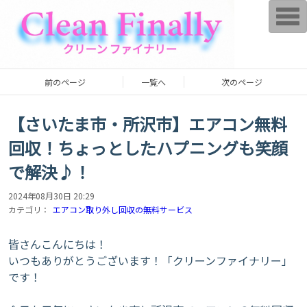
T
o
g
g
l
e
n
前のページ
一覧へ
次のページ
a
v
i
g
​【さいたま市・所沢市】エアコン無料
a
t
回収！ちょっとしたハプニングも笑顔
i
o
で解決♪！
n
2024年08月30日 20:29
カテゴリ：
エアコン取り外し回収の無料サービス
皆さんこんにちは！
いつもありがとうございます！「クリーンファイナリー」
です！